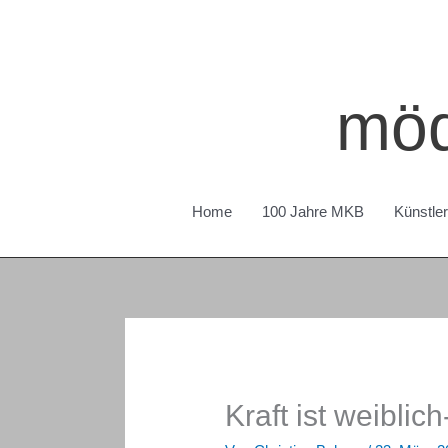
Zum
Inhalt
springen
möd
Home
100 Jahre MKB
Künstle
Kraft ist weiblic