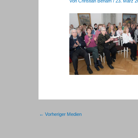
Von
Christian Beham
/
23. März 2
←
Vorheriger Medien