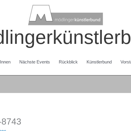
lingerkünstler
rInnen
Nächste Events
Rückblick
Künstlerbund
Vorst
h-8743