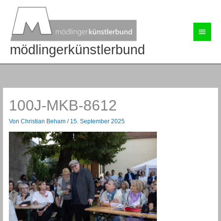
Zum
Inhalt
springen
Haup
mödlingerkünstlerbund
100J-MKB-8612
Von
Christian Beham
/
15. September 2025