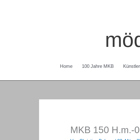
Zum
Inhalt
springen
möd
Home
100 Jahre MKB
Künstle
MKB 150 H.m.-