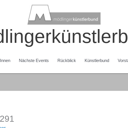
lingerkünstler
rInnen
Nächste Events
Rückblick
Künstlerbund
Vorst
0291