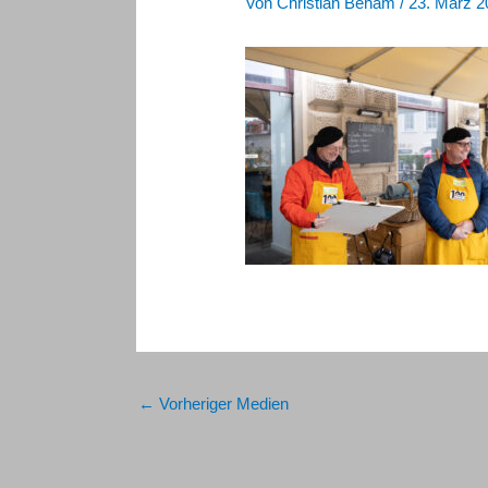
Von
Christian Beham
/
23. März 2
←
Vorheriger Medien