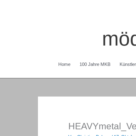
Zum
Inhalt
springen
möd
Home
100 Jahre MKB
Künstle
HEAVYmetal_Ve