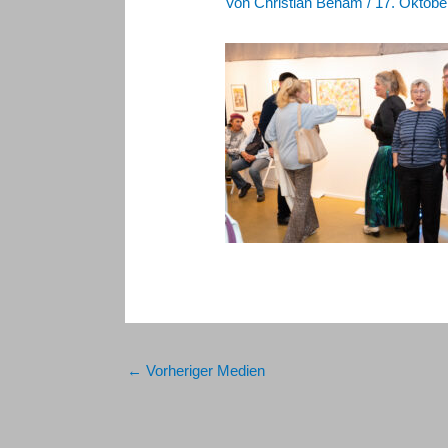
Von
Christian Beham
/
17. Oktobe
←
Vorheriger Medien