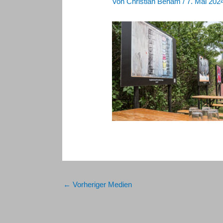
Von
Christian Beham
/
7. Mai 202
←
Vorheriger Medien