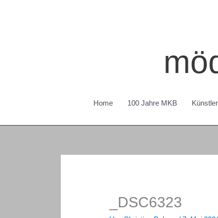
Zum
Inhalt
springen
möd
Home
100 Jahre MKB
Künstle
_DSC6323