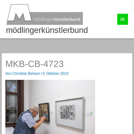
Zum
Inhalt
springen
Haup
mödlingerkünstlerbund
MKB-CB-4723
Von
Christian Beham
/
8. Oktober 2023