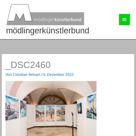
Zum
Inhalt
springen
Haup
mödlingerkünstlerbund
_DSC2460
Von
Christian Beham
/
9. Dezember 2022