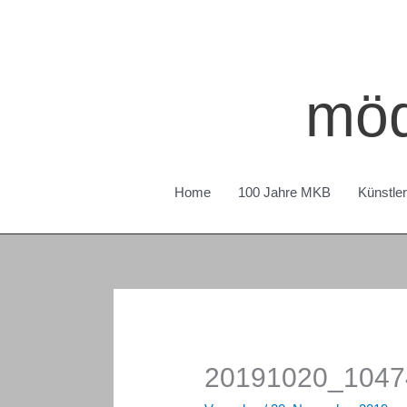
Zum
Inhalt
springen
möd
Home
100 Jahre MKB
Künstle
20191020_1047