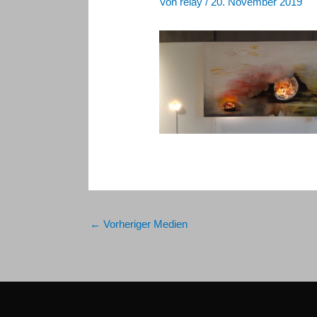
Von
relay
/
20. November 2019
←
Vorheriger Medien