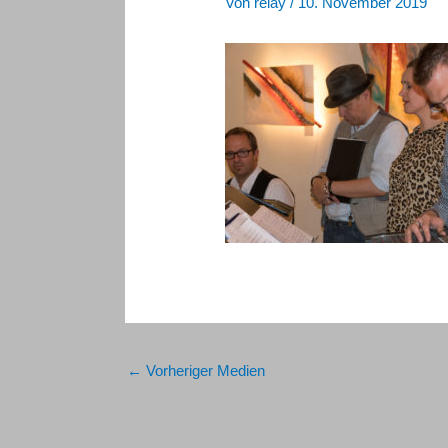
Von
relay
/
10. November 2019
←
Vorheriger Medien