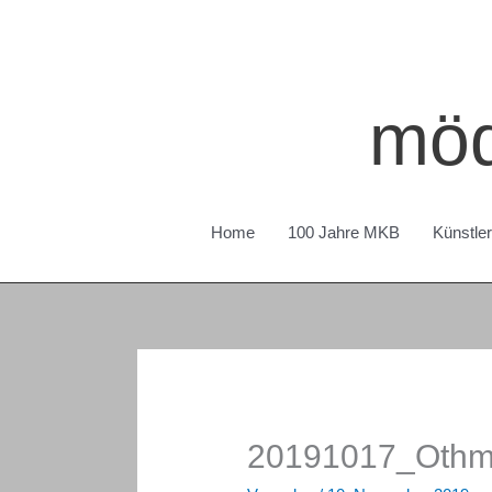
Zum
Inhalt
springen
möd
Home
100 Jahre MKB
Künstle
20191017_Othma