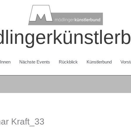
lingerkünstler
rInnen
Nächste Events
Rückblick
Künstlerbund
Vorst
r Kraft_33