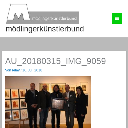
Zum
Inhalt
springen
Haup
mödlingerkünstlerbund
AU_20180315_IMG_9059
Von
relay
/
16. Juli 2018